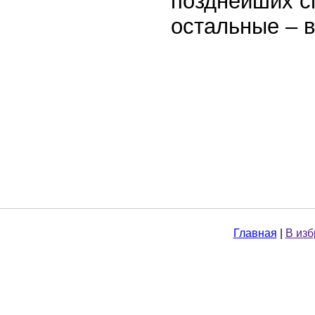
позднейших спи
остальные – в 
Главная
|
В из