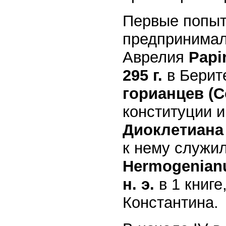
Первые попыт
предпринимал
Аврелия
Papi
295 г.
в Берит
горианцев (C
конституции 
Диоклетиан
к нему служи
Hermogenian
н. э.
в 1 книг
Константина.