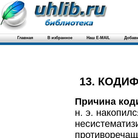
Главная
В избранное
Наш E-MAIL
Добави
13. КОДИ
Причина код
н. э. накопил
несистематиз
противоречащи