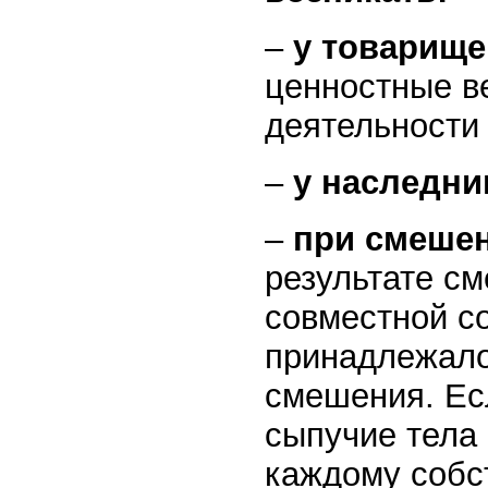
–
у товарище
ценностные в
деятельности
–
у наследни
–
при смеше
результате с
совместной с
принадлежало
смешения. Ес
сыпучие тела 
каждому собс