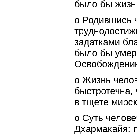
было бы жизн
o Родившись 
труднодостиж
задатками бла
было бы умере
Освобождени
o Жизнь челов
быстротечна,
в тщете мирск
o Суть челове
Дхармакайя: 