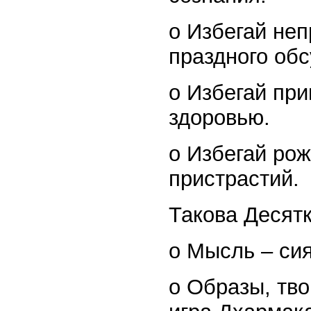
o Избегай неп
праздного обс
o Избегай пр
здоровью.
o Избегай ро
пристрастий.
Такова Десятк
o Мысль – сия
o Образы, тв