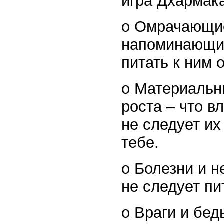
игра Дхармака
o Омрачающие
напоминающие
питать к ним 
o Материальны
роста – что в
не следует их
тебе.
o Болезни и н
не следует пи
o Враги и бед