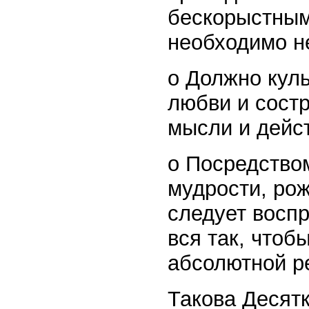
бескорыстным
необходимо н
o Должно кул
любви и сост
мысли и дейс
o Посредство
мудрости, ро
следует восп
вся так, чтоб
абсолютной р
Такова Десят