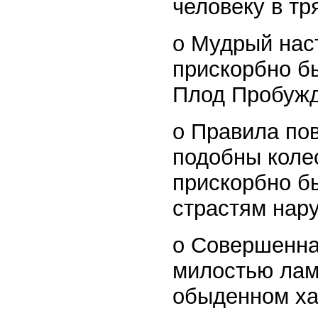
человеку в тр
o Мудрый нас
прискорбно бы
Плод Пробужд
o Правила по
подобны коле
прискорбно б
страстям нар
o Совершенна
милостью лам
обыденном ха