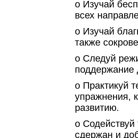
o Изучай бес
всех направл
o Изучай благ
также сокров
o Следуй реж
поддержание 
o Практикуй 
упражнения, 
развитию.
o Содействуй 
сдержан и доб