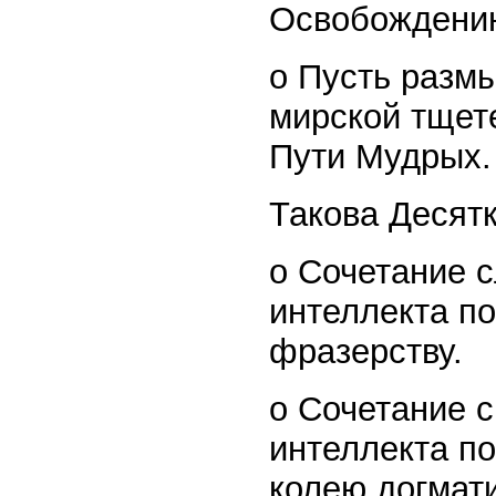
Освобождени
o Пусть разм
мирской тщет
Пути Мудрых.
Такова Десят
o Сочетание 
интеллекта по
фразерству.
o Сочетание с
интеллекта по
колею догмат