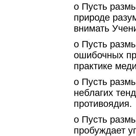
o Пусть разм
природе разу
внимать Учени
o Пусть разм
ошибочных пр
практике меди
o Пусть разм
неблагих тенд
противоядия.
o Пусть разм
пробуждает у