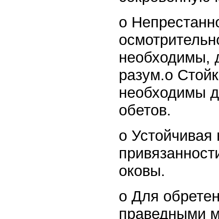
o Непрестанн
осмотрительно
необходимы, д
разум.o Стойк
необходимы д
обетов.
o Устойчивая 
привязанност
оковы.
o Для обрете
праведными м