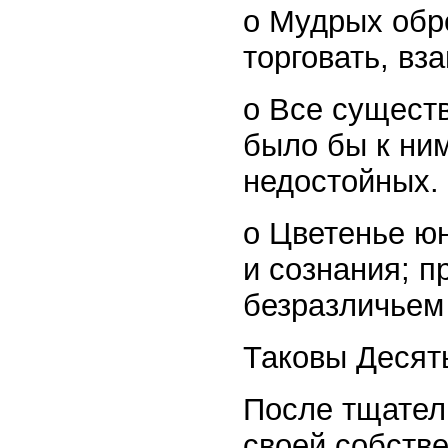
o Мудрых обр
торговать, вз
o Все существ
было бы к ним
недостойных.
o Цветенье юн
и сознания; 
безразличьем
Таковы Десят
После тщател
своей собств