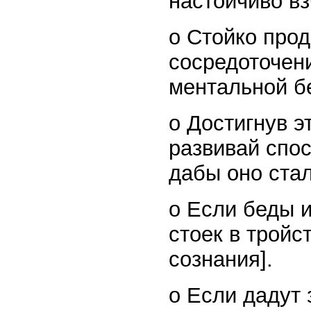
настойчиво вз
o Стойко про
сосредоточен
ментальной б
o Достигнув э
развивай спос
дабы оно ста
o Если беды и
стоек в тройс
сознания].
o Если дадут 