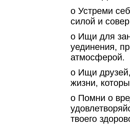
o Устреми се
силой и сове
o Ищи для за
уединения, п
атмосферой.
o Ищи друзей
жизни, котор
o Помни о вре
удовлетворяйс
твоего здоров