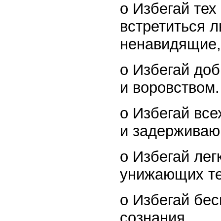
o Избегай тех
встретиться 
ненавидящие, 
o Избегай до
и воровством.
o Избегай вс
и задерживаю
o Избегай ле
унижающих теб
o Избегай бес
сознания.