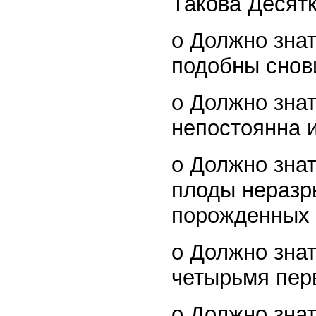
Такова Десят
o Должно знат
подобны снов
o Должно знат
непостоянна и
o Должно знат
плоды неразр
порожденных 
o Должно знат
четырьмя пер
o Должно знат