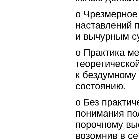
o Чрезмерное
наставлений п
и вычурным с
o Практика м
теоретическо
к бездумному
состоянию.
o Без практич
понимания по
порочному вы
возомнив в се