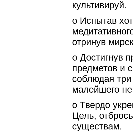
культивируй.
o Испытав хо
медитативного
отринув мирск
o Достигнув п
предметов и 
соблюдая три 
малейшего не
o Твердо укр
Цель, отбрось
существам.