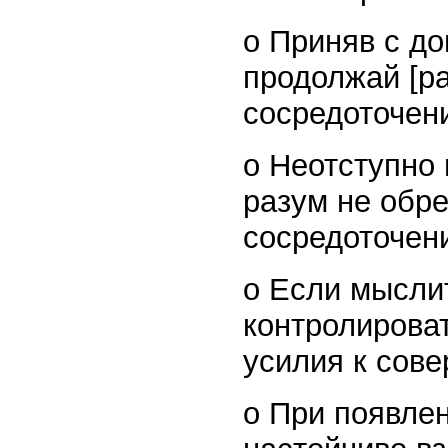
o Приняв с до
продолжай [ра
сосредоточен
o Неотступно 
разум не обр
сосредоточен
o Если мысли
контролироват
усилия к сов
o При появле