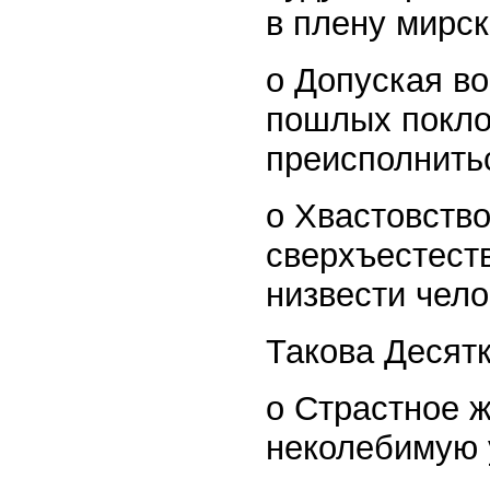
в плену мирс
o Допуская во
пошлых покло
преисполнить
o Хвастовств
сверхъестест
низвести чел
Такова Десят
o Страстное 
неколебимую 