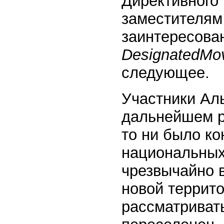
Директивного
заместителям
заинтересован
Designated
Mo
следующее.
Участники Аль
дальнейшем р
то ни было к
национальных
чрезвычайно 
новой террито
рассматриват