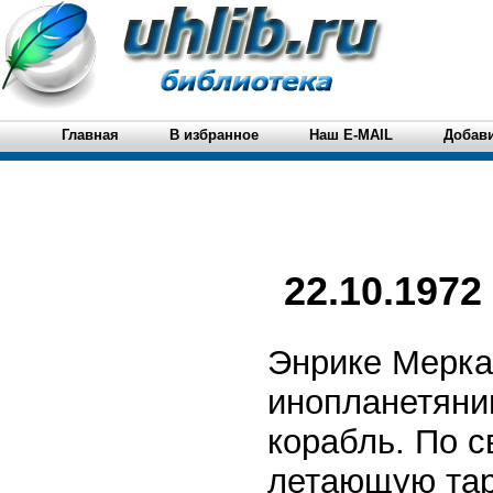
Главная
В избранное
Наш E-MAIL
Добави
22.10.1972
Энрике Меркад
инопланетянин
корабль. По с
летающую тар