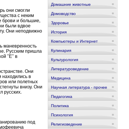
Домашние животные
рь они смогли
Домоводство
ущества с неким
е брови и большие,
Здоровье
ни были вдвое
оту. Они неподвижно
История
Компьютеры и Интернет
ть маневренность
Кулинария
ве. Русским пришла
ой "Е" в
Культурология
Литературоведение
остранстве. Они
и находились в
Медицина
ров или полетных
тегнуты внизу. Они
Научная литература - прочее
л русских.
Педагогика
Политика
Психология
ланированию под
Религиоведение
имофеевича