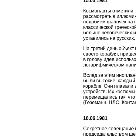
15.05.1981
Космонавты отметили, 
рассмотреть в иллюмин
подобием шапочек на г
классической греческо
больше человеческих и
уставились на русских,
На третий день объект
своего корабля, прише
в голову идея использ
логарифмическом напи
Вслед за этим иноплан
были высокие, каждый 
корабле. Они плавали 
устройств. Их костюмы
перемещались так, что 
(Геземанн. НЛО: Контак
18.06.1981
Секретное совещание 
председательством ше