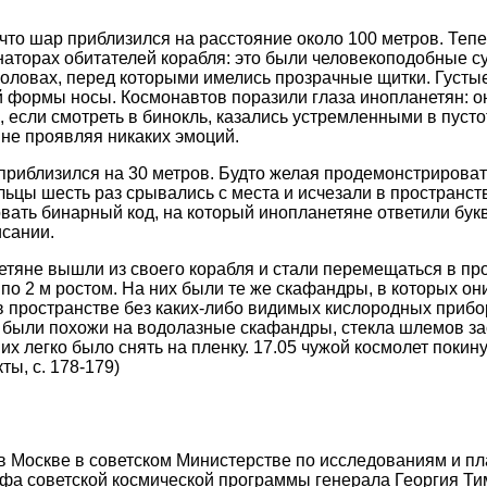
что шар приблизился на расстояние около 100 метров. Тепе
аторах обитателей корабля: это были человекоподобные с
оловах, перед которыми имелись прозрачные щитки. Густы
й формы носы. Космонавтов поразили глаза инопланетян: о
, если смотреть в бинокль, казались устремленными в пуст
 не проявляя никаких эмоций.
 приблизился на 30 метров. Будто желая продемонстрирова
льцы шесть раз срывались с места и исчезали в пространст
овать бинарный код, на который инопланетяне ответили букв
сании.
етяне вышли из своего корабля и стали перемещаться в пр
по 2 м ростом. На них были те же скафандры, в которых он
в пространстве без каких-либо видимых кислородных прибо
 были похожи на водолазные скафандры, стекла шлемов зас
их легко было снять на пленку. 17.05 чужой космолет покину
ты, с. 178-179)
в Москве в советском Министерстве по исследованиям и п
фа советской космической программы генерала Георгия Т