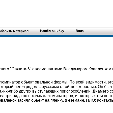
обавить материал
Нашёл ошибку
Вниз
усского "Салюта-6" с космонавтами Владимиром Коваленком
люминатор объект овальной формы. По всей видимости, эт
оторый летел рядом с русскими с той же скоростью. Он был 
аких-либо других выступающих приспособлений. Диаметр с
мел три ряда по восемь иллюминаторов, из которых три це
аленок заснял объект на пленку. (Геземанн. НЛО: Контакты,