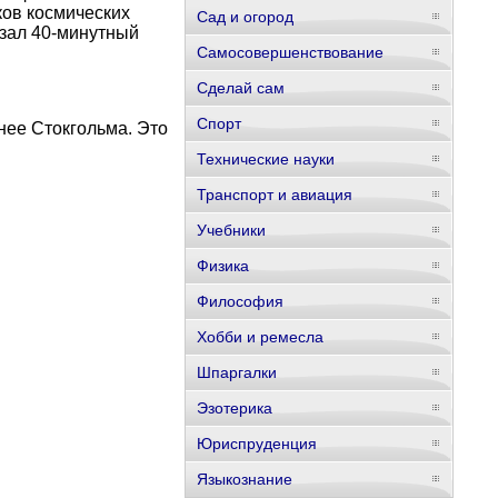
ков космических
Сад и огород
азал 40-минутный
Самосовершенствование
Сделай сам
Спорт
нее Стокгольма. Это
Технические науки
Транспорт и авиация
Учебники
Физика
Философия
Хобби и ремесла
Шпаргалки
Эзотерика
Юриспруденция
Языкознание