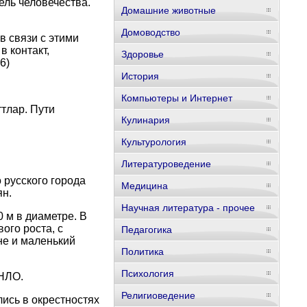
ель человечества."
Домашние животные
Домоводство
в связи с этими
 контакт,
Здоровье
6)
История
Компьютеры и Интернет
тлар. Пути
Кулинария
Культурология
Литературоведение
 русского города
Медицина
н.
Научная литература - прочее
 м в диаметре. В
ого роста, с
Педагогика
не и маленький
Политика
Психология
 НЛО.
Религиоведение
ись в окрестностях