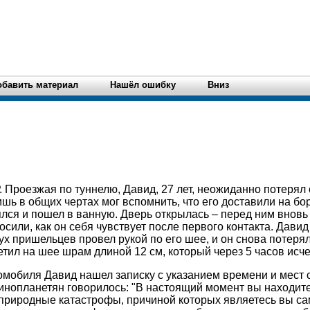
обавить материал
Нашёл ошибку
Вниз
. Проезжая по туннелю, Давид, 27 лет, неожиданно потерял
ишь в общих чертах мог вспомнить, что его доставили на бо
лся и пошел в ванную. Дверь открылась – перед ним вновь
осили, как он себя чувствует после первого контакта. Дави
ух пришельцев провел рукой по его шее, и он снова потерял
тил на шее шрам длиной 12 см, который через 5 часов исче
омобиля Давид нашел записку с указанием времени и мест
 инопланетян говорилось: "В настоящий момент вы находит
 природные катастрофы, причиной которых являетесь вы са