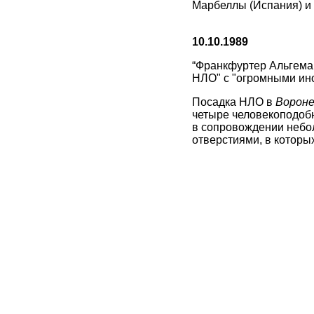
Марбеллы (Испания) и б
10.10.1989
“Франкфуртер Альгемай
НЛО" с "огромными ино
Посадка НЛО в
Вороне
четыре человекоподобн
в сопровождении небол
отверстиями, в которы