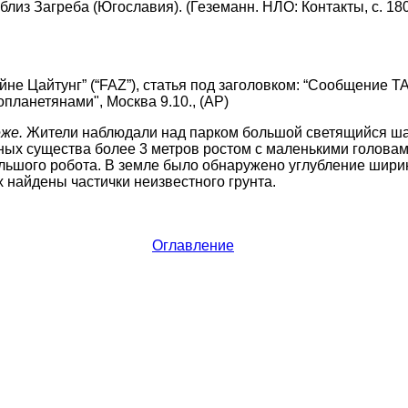
лиз Загреба (Югославия). (Геземанн. НЛО: Контакты, с. 180
не Цайтунг” (“FAZ”), статья под заголовком: “Сообщение 
планетянами", Москва 9.10., (АР)
же.
Жители наблюдали над парком большой светящийся шар
ых существа более 3 метров ростом с маленькими голова
ьшого робота. В земле было обнаружено углубление ширин
х найдены частички неизвестного грунта.
Оглавление