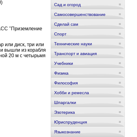
)
Сад и огород
Самосовершенствование
Сделай сам
ТАСС "Приземление
Спорт
Технические науки
 или диск, три или
ми вышли из корабля
Транспорт и авиация
ой 20 м с четырьмя
Учебники
Физика
Философия
Хобби и ремесла
Шпаргалки
Эзотерика
Юриспруденция
Языкознание