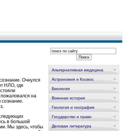
Альтернативная медицина
Астрономия и Космос
 сознание. Очнулся
рт НЛО, где
Биология
 стояли
д пожаловался на
Военная история
 сознание.
з.
Геология и география
 следующих
Государство и право
есь в большой
Деловая литература
ми. Мы здесь, чтобы