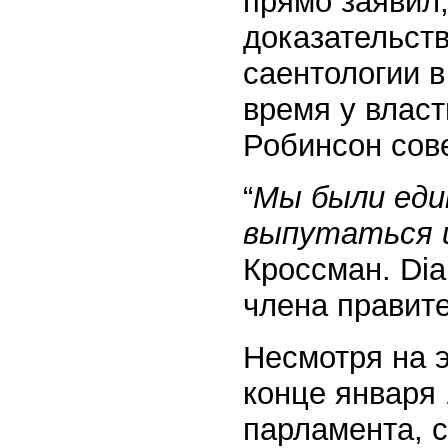
прямо заявил,
доказательст
саентологии в
время у власт
Робинсон сов
“
Мы
были еди
выпутаться и
Кроссман. Diar
члена правите
Несмотря на э
конце января 
парламента, 