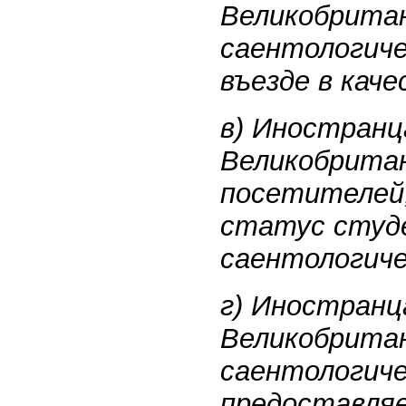
Великобрита
саентологиче
въезде в кач
в) Иностранц
Великобритан
посетителей
статус студ
саентологиче
г) Иностранц
Великобритан
саентологиче
предоставляе