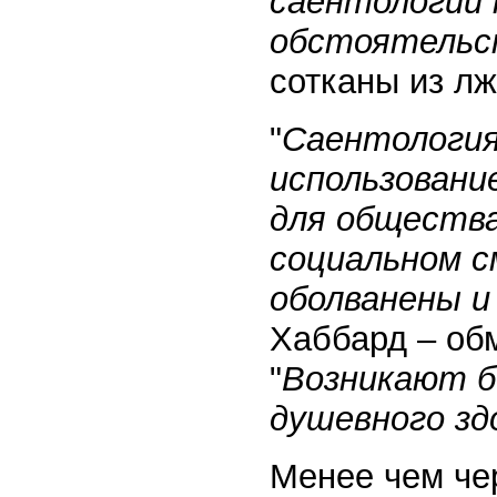
саентологии 
обстоятельс
сотканы из лж
"
Саентология 
использовани
для общества
социальном с
оболванены 
Хаббард – обм
"
Возникают б
душевного зд
Менее чем че