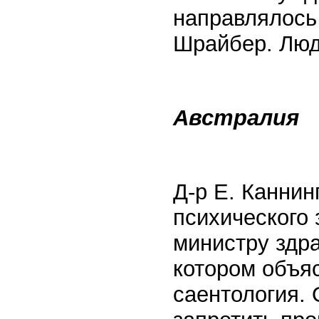
направлялось 
Шрайбер. Люди
Австралия
Д-р Е. Канни
психического 
министру здр
котором объяс
саентология. 