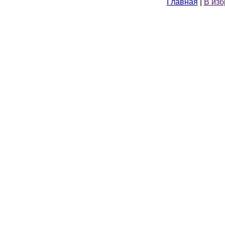
Главная
|
В из