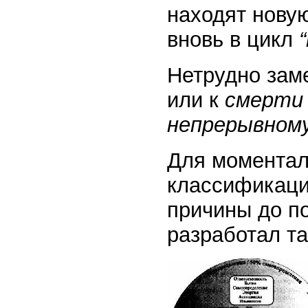
находят новую
вновь в цикл
Нетрудно заме
или к
смерт
непрерывному
Для моментал
классификации
причины до п
разработал т