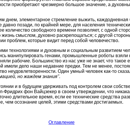
ости приобретают чрезмерно большое значение, а духовны
им днем, элементарное стремление выжить, каждодневная 
е давно позади, по крайней мере, для населения техническ
е количество свободного времени позволяет, с одной стор
ю жизнь смыслом, духовно раскрепощаться; с другой сторон
нии проблем, которые видит перед собой человечество.
ими технологиями и духовным и социальным развитием чел
лись манипулировать генами, промышленные роботы взяли 
яли рабочие. Большинство из нас уже не знает, что такое
ой имели дело наши недавние предки. Тем не менее, посто
ство неудовлетворенности. Один умный человек как-то сказа
ацией, но жаждем знания".
стоянии и в будущем удерживать под контролем свои собст
л-Фридрих фон Вайцзекер в своем утверждении, что никака
точно длительное время, если ее технические средства раз
е, чем осознание целей, этими средствами достигаемых.
Оглавление