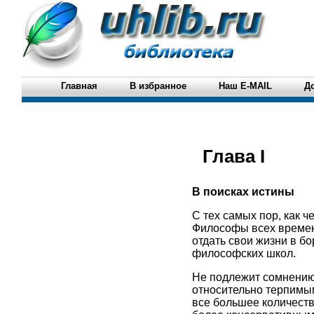
Главная
В избранное
Наш E-MAIL
Д
Глава I
В поисках истины
С тех самых пор, как ч
Философы всех времен 
отдать свои жизни в б
философских школ.
Не подлежит сомнению,
относительно терпимым
все большее количеств