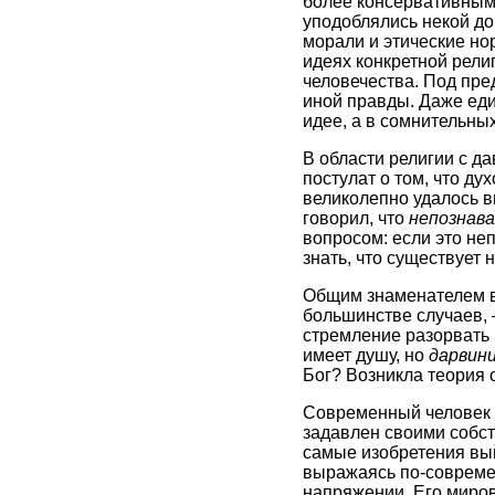
более консервативными
уподоблялись некой до
морали и этические н
идеях конкретной рели
человечества. Под пре
иной правды. Даже ед
идее, а в сомнительны
В области религии с да
постулат о том, что д
великолепно удалось в
говорил, что
непознава
вопросом: если это не
знать, что существует 
Общим знаменателем вс
большинстве случаев, 
стремление разорвать 
имеет душу, но
дарвин
Бог? Возникла теория 
Современный человек д
задавлен своими собст
самые изобретения вый
выражаясь по-современ
напряжении. Его миро