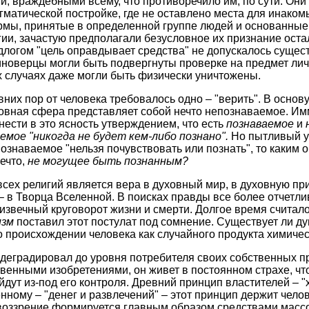
, враждебными всему, что противоречило им, по сути. Они
гматической постройке, где не оставлено места для инако
ормы, принятые в определенной группе людей и основанны
гии, зачастую предполагали безусловное их признание оста
длогом "цель оправдывает средства" не допускалось сущес
иноверцы могли быть подвергнуты проверке на предмет ли
х случаях даже могли быть физически уничтожены.
вних пор от человека требовалось одно – "верить". В осно
уховная сфера представляет собой нечто непознаваемое. И
нести в это ясность утверждением, что есть
познаваемое
и
емое "никогда не будет кем-либо познано".
Но пытливый у
познаваемое "нельзя почувствовать или познать", то каким
нечто,
не могущее быть познанным?
ех религий является вера в духовный мир, в духовную при
– в Творца Вселенной. В поисках правды все более отчетл
извечный круговорот жизни и смерти. Долгое время считало
изм
поставил этот постулат под сомнение. Существует ли д
о происхождении человека как случайного продукта химичес
еградировал до уровня потребителя своих собственных пр
венными изобретениями, он живет в постоянном страхе, чт
дут из-под его контроля. Древний принцип властителей – "
ному – "денег и развлечений" – этот принцип держит чел
воззрение формируется главным образом средствами масс