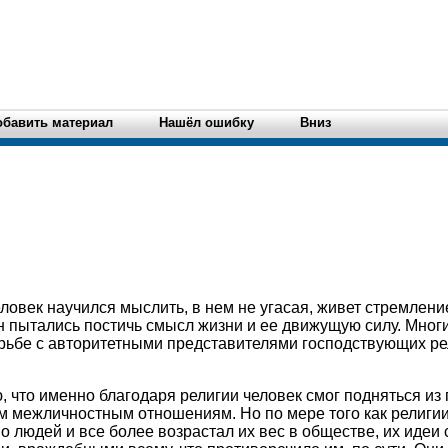
обавить материал
Нашёл ошибку
Вниз
еловек научился мыслить, в нем не угасая, живет стремлен
пытались постичь смысл жизни и ее движущую силу. Мног
орьбе с авторитетными представителями господствующих ре
 что именно благодаря религии человек смог подняться из 
 межличностным отношениям. Но по мере того как религии
о людей и все более возрастал их вес в обществе, их идеи 