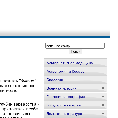
Альтернативная медицина
Астрономия и Космос
Биология
ие познать
"бытие".
им из них пришлось
Военная история
лигиозно-
Геология и география
глубин варварства к
Государство и право
 привлекали к себе
становились все
Деловая литература