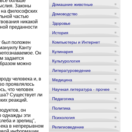
 все больше
Домашние животные
мыслия. Законы
е на философских
Домоводство
льной частью
твования никакой
Здоровье
чной преданности
История
ву был положен
Компьютеры и Интернет
ммануилу Канту
Кулинария
непознаваемое.
Он
м задается
Культурология
 образом можно
Литературоведение
роду человека и, в
Медицина
иво проявлялось
сь, что человек
Научная литература - прочее
уша? Существует ли
Педагогика
ких реакций.
Политика
одуктов, он
о однажды эти
Психология
хлеба и зрелищ",
овека в непрерывном
Религиоведение
овой информации.