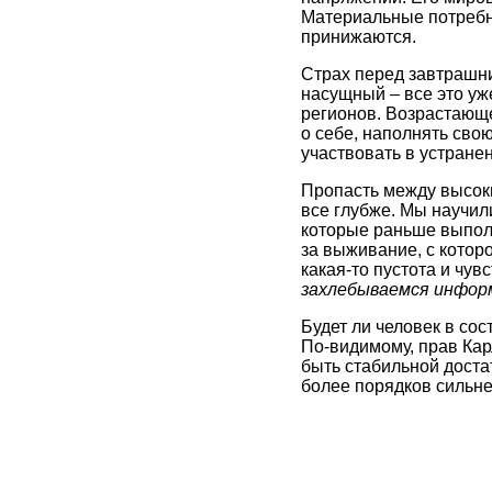
Материальные потребн
принижаются.
Страх перед завтрашн
насущный – все это уж
регионов. Возрастающе
о себе, наполнять сво
участвовать в устране
Пропасть между высок
все глубже. Мы научи
которые раньше выполн
за выживание, с котор
какая-то пустота и чув
захлебываемся информ
Будет ли человек в со
По-видимому, прав Кар
быть стабильной доста
более порядков сильне