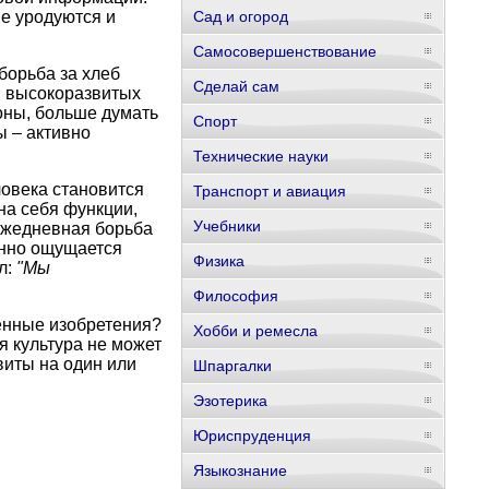
е уродуются и
Сад и огород
Самосовершенствование
борьба за хлеб
Сделай сам
и высокоразвитых
оны, больше думать
Спорт
ы – активно
Технические науки
овека становится
Транспорт и авиация
на себя функции,
Учебники
 ежедневная борьба
янно ощущается
Физика
л:
"Мы
Философия
венные изобретения?
Хобби и ремесла
я культура не может
виты на один или
Шпаргалки
Эзотерика
Юриспруденция
Языкознание