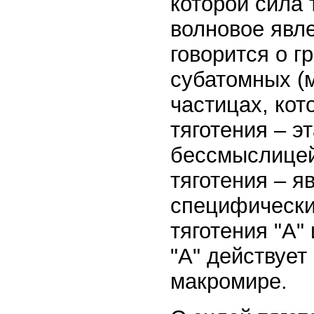
которой сила 
волновое явле
говорится о г
субатомных (м
частицах, кот
тяготения – э
бессмыслицей.
тяготения – я
специфически
тяготения "А"
"А" действует
макромире.