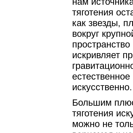
нам источник
тяготения ост
как звезды, п
вокруг крупно
пространство 
искривляет п
гравитационно
естественное
искусственно.
Большим плюс
тяготения иск
можно не толь