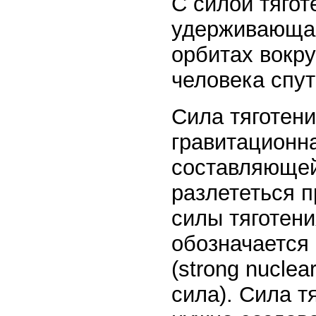
С силой тягот
удерживающая
орбитах вокру
человека спут
Сила тяготени
гравитационн
составляющей
разлететься 
силы тяготени
обозначается
(strong nucle
сила). Сила т