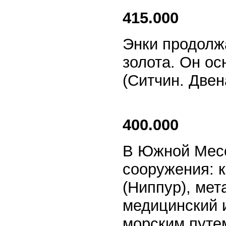
415.000
Энки продолж
золота. Он ос
(Ситчин. Двен
400.000
В Южной Мес
сооружения: 
(Ниппур), мет
медицинский 
морским путе