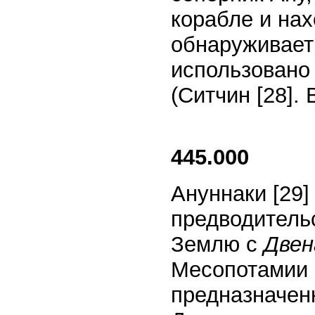
корабле и на
обнаруживает 
использовано
(Ситчин
[28]
. 
445.000
Ануннаки
[29]
предводительс
Землю с
Двен
Месопотамии 
предназначенн