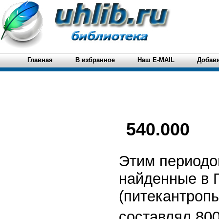
Главная
В избранное
Наш E-MAIL
Добави
540.000
Этим периодо
найденные в П
(питекантропы
составлял 80