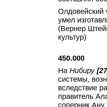
Олдовейский 
умел изготавл
(Вернер Штей
культур)
450.000
На
Нибиру
[27
системы, воз
вследствие р
правитель Ала
соперник Ану,