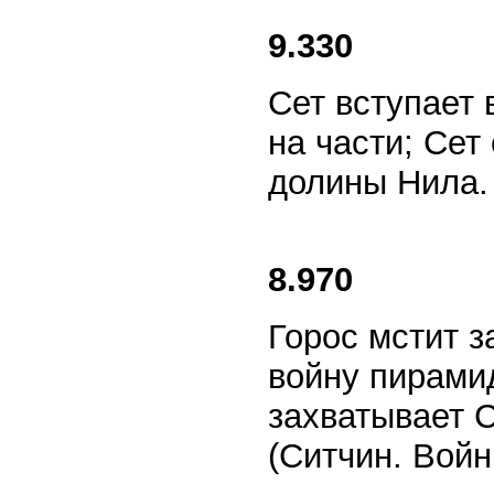
9.330
Сет вступает 
на части; Се
долины Нила. 
8.970
Горос мстит з
войну пирамид
захватывает 
(Ситчин. Войн