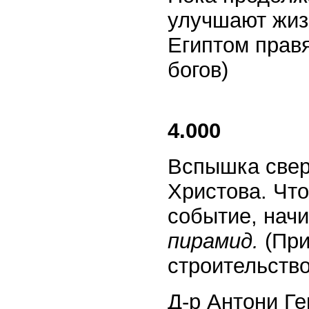
улучшают жиз
Египтом правя
богов)
4.000
Вспышка сверх
Христова. Что
событие, нач
пирамид.
(При
строительство
Д-р Антони Г