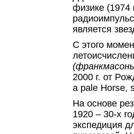
физике (1974 
радиоимпульсо
является звез
С этого момен
летоисчисле
(франкмасоны
2000 г. от Ро
a pale Horse, s
На основе рез
1920 – 30-х г
экспедиция д