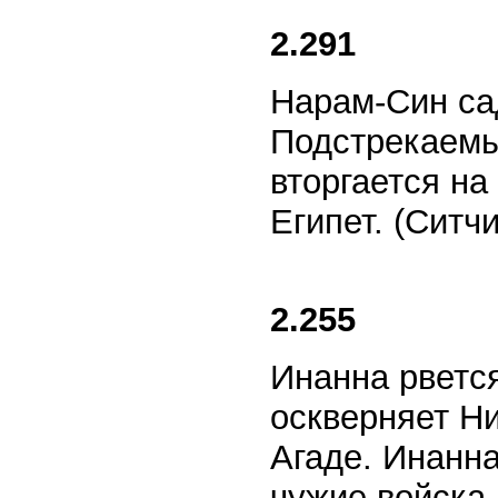
2.291
Нарам-Син сад
Подстрекаемы
вторгается на
Египет. (Ситч
2.255
Инанна рветс
оскверняет Н
Агаде. Инанн
чужие войска,