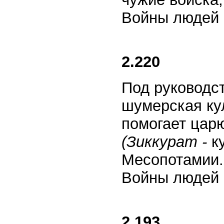
Войны людей 
2.220
Под руководс
шумерская кул
помогает цар
(Зиккурат -
ку
Месопотамии.
Войны людей и
2.193