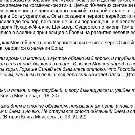
все элементы космической этики. Целью 40-летних скитаний 
е поколения, не привязанного к какой-то одной стране, а с
ера в Бога укрепилась. Опыт создания первого еврейского 
ился до тех пор, пока они не были порабощены и в неволе
ндрия Пухарич/Филлис Шельмер. Существо по имени Том в 
лиса о влиянии пришельцев с Гоовы на развитие человечес
, как Моисей вел сынов Израилевых из Египта через Синай
к говорится о явлении Бога:
 громы, и молнии, и густое облако над горою, и трубный
л весь народ, бывший в стане. И вывел Моисей народ из 
вы горы. Гора же Синай вся дымилась оттого, что Господь
е дым, как дым из печи, и вся гора сильно колебалась”.
(Вто
мы, и пламя, и звук трубный, и гору дымящуюся; и, увидев
Книга Моисеева, с. 18, 20)
ними днем в столпе облачном, показывая им путь, а ночью
им и днем и ночью. Не отлучался столп облачный днем и 
.
(Вторая Книга Моисеева, с. 13, 21-22)