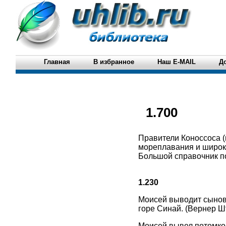
Главная
В избранное
Наш E-MAIL
Д
1.700
Правители Коноссоса (
мореплавания и широки
Большой справочник по
1.230
Моисей выводит сынов 
горе Синай. (Вернер Ш
Моисей вывел потомков