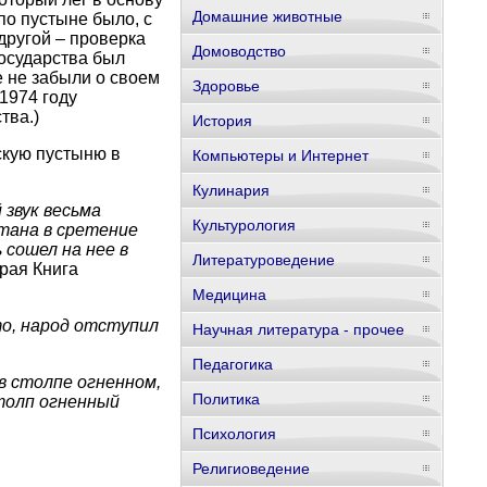
Домашние животные
по пустыне было, с
 другой – проверка
Домоводство
государства был
 не забыли о своем
Здоровье
1974 году
тва.)
История
скую пустыню в
Компьютеры и Интернет
Кулинария
 звук весьма
Культурология
стана в сретение
 сошел на нее в
Литературоведение
рая Книга
Медицина
 то, народ отступил
Научная литература - прочее
Педагогика
 в столпе огненном,
Политика
столп огненный
Психология
Религиоведение