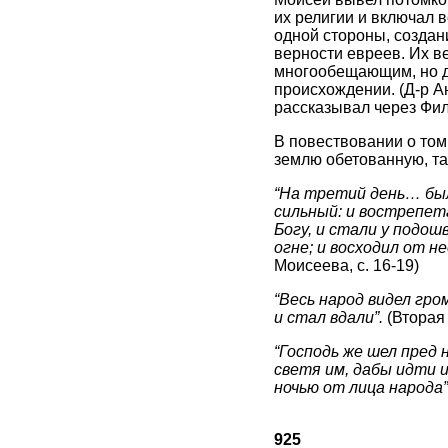
их религии и включал 
одной стороны, создани
верности евреев. Их в
многообещающим, но дл
происхождении. (Д-р А
рассказывал через Фил
В повествовании о том
землю обетованную, та
“На третий день… были
сильный: и вострепета
Богу, и стали у подош
огне; и восходил от не
Моисеева, с. 16-19)
“Весь народ видел гро
и стал вдали”.
(Вторая 
“Господь же шел пред 
светя им, дабы идти 
ночью от лица народа”
925