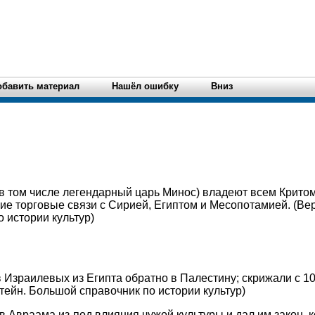
обавить материал
Нашёл ошибку
Вниз
в том числе легендарный царь Минос) владеют всем Критом
е торговые связи с Сирией, Египтом и Месопотамией. (Ве
 истории культур)
Израилевых из Египта обратно в Палестину; скрижали с 1
тейн. Большой справочник по истории культур)
 Авраама из-под влияния чужой культуры и дал им закон, к