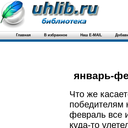
Главная
В избранное
Наш E-MAIL
Добави
январь-фе
Что же касае
победителям н
февраль все 
куда-то улете