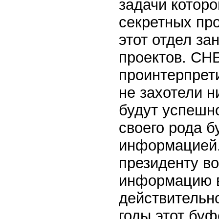
задачи которо
секретных про
этот отдел з
проектов. СНБ
проинтерпрети
не захотели н
будут успешн
своего рода 
информацией. 
президенту в
информацию в
действительн
годы этот бу