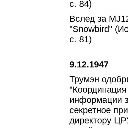
с. 84)
Вслед за MJ12
"Snowbird" (И
с. 81)
9.12.1947
Трумэн одобр
"Координация
информации з
секретное пр
директору ЦР