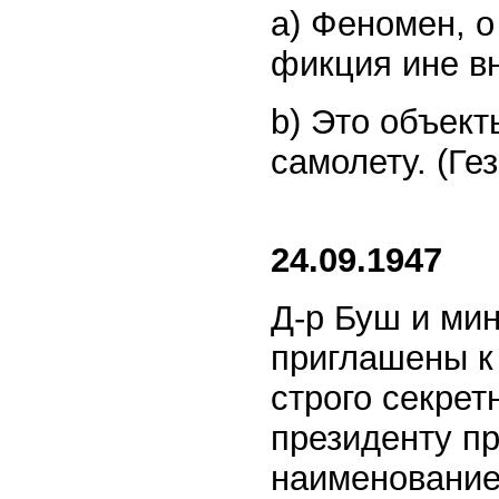
a) Феномен, о
фикция и
не в
b) Это объект
самолету. (Ге
24.09.1947
Д-р Буш и ми
приглашены к
строго секрет
президенту п
наименованием