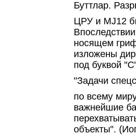
Буттлар. Разр
ЦРУ и MJ12 б
Впоследствии 
носящем гриф
изложены дир
под буквой "С
"Задачи спец
по всему мир
важнейшие ба
перехватыват
объекты". (Ио