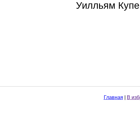
Уилльям Купер
Главная
|
В из