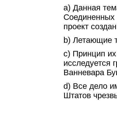
a) Данная тем
Соединенных 
проект созда
b) Летающие 
c) Принцип их
исследуется г
Ванневара Бу
d) Все дело 
Штатов чрезв