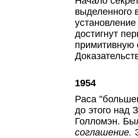
Начало секрет
выделенного в
установление 
достигнут пе
примитивную 
Доказательств
1954
Раса "больш
до этого над 
Голломэн. Бы
соглашение.
Э