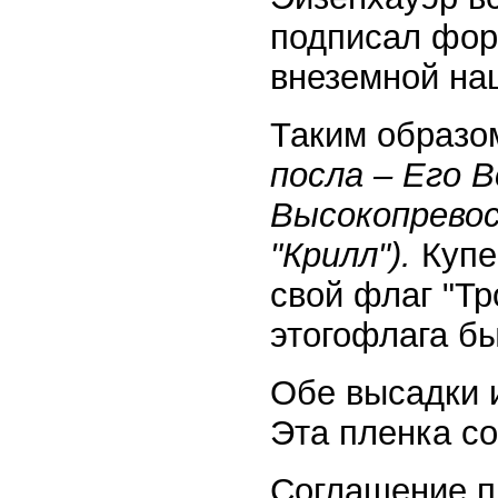
подписал фор
внеземной на
Таким образо
посла – Его 
Высокопрево
"Крилл").
Купе
свой флаг "Т
этого
флага бы
Обе высадки и
Эта пленка с
Соглашение п