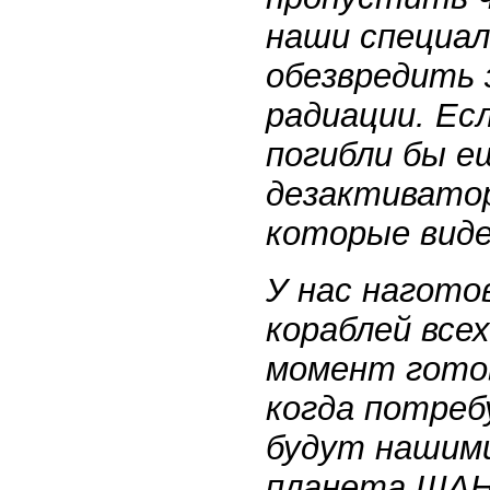
наши специал
обезвредить 
радиации. Ес
погибли бы е
дезактиватор
которые виде
У нас нагото
кораблей все
момент гото
когда потреб
будут нашими
планета ШАН