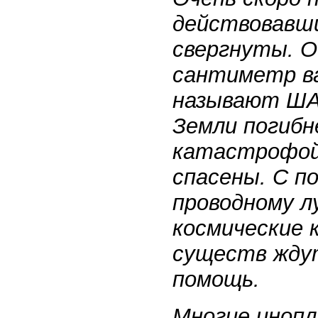
действовавши
свергнуты. О
сантиметр в
называют ША
Земли погиб
катастрофой 
спасены. С п
проводному л
космические
существ ждут
помощь.
Многие инопл