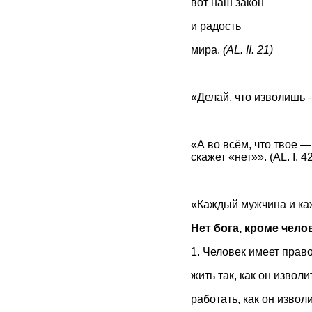
вот наш закон
и радость
мира.
(AL. II. 21)
«Делай, что изволишь — 
«А во всём, что твое —
скажет «нет»». (AL. I. 42
«Каждый мужчина и кажд
Нет бога, кроме чело
1. Человек имеет прав
жить так, как он изволи
работать, как он изволи