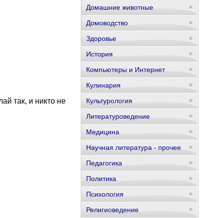
Домашние животные
Домоводство
Здоровье
История
Компьютеры и Интернет
Кулинария
ай так, и никто не
Культурология
Литературоведение
Медицина
Научная литература - прочее
Педагогика
Политика
Психология
Религиоведение