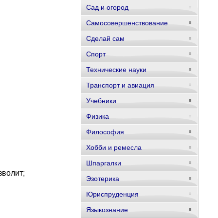
Сад и огород
Самосовершенствование
Сделай сам
Спорт
Технические науки
Транспорт и авиация
Учебники
Физика
Философия
Хобби и ремесла
Шпаргалки
зволит;
Эзотерика
Юриспруденция
Языкознание