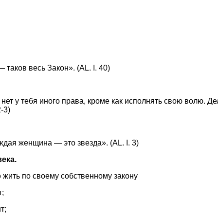
таков весь Закон». (AL. I. 40)
 нет у тебя иного права, кроме как исполнять свою волю. Дел
-3)
ая женщина — это звезда». (AL. I. 3)
века.
о жить по своему собственному закону
т;
т;