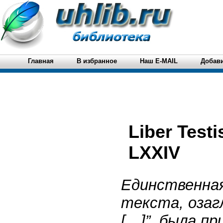
Главная
В избранное
Наш E-MAIL
Добави
Liber Testis Test
LXXIV
Единственная
текста, озагла
[…]”, была пр