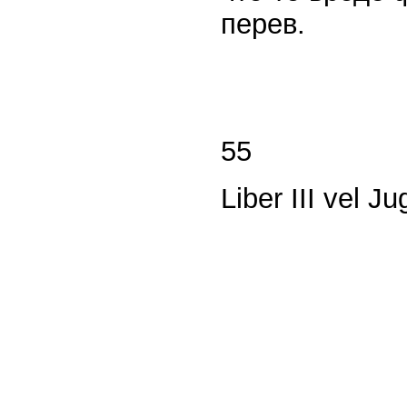
перев.
55
Liber III vel J