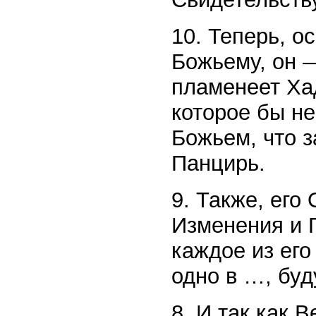
10. Теперь, о
Божьему, он —
пламенеет Хад
которое бы н
Божьем, что 
Панцирь.
9. Также, его
Изменения и П
каждое из его
одно в …, буд
8. И так как 