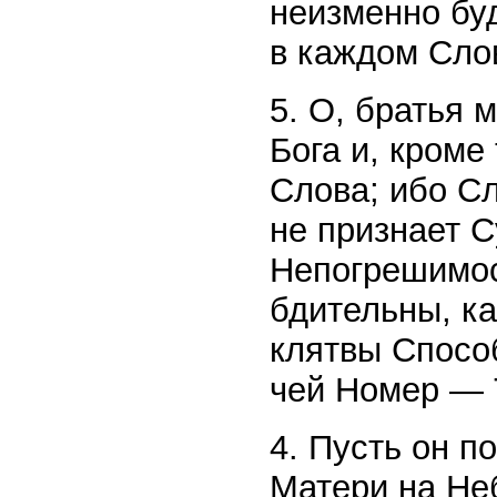
неизменно буд
в каждом Слов
5. О, братья 
Бога и, кроме
Слова; ибо Сл
не признает 
Непогрешимос
бдительны, к
клятвы Спосо
чей Номер — 
4. Пусть он 
Матери на Не