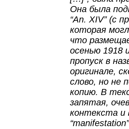
Она была под
“An. XIV” (с 
которая могл
что размеща
осенью 1918 и
пропуск в назв
оригинале, с
слово, но не
копию. В тек
запятая, очев
контекста и 
“manifestatio