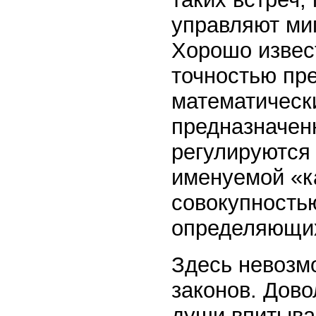
управляют миг
Хорошо извес
точностью пр
математически
предназначенн
регулируются
именуемой «ка
совокупность
определяющих
Здесь невозм
законов. Дово
души впитыва