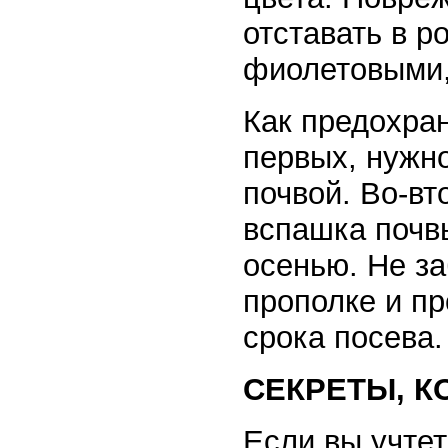
отставать в р
фиолетовыми, 
Как предохран
первых, нужно
почвой. Во-вт
вспашка почв
осенью. Не з
прополке и п
срока посева.
СЕКРЕТЫ, К
Если вы учтет