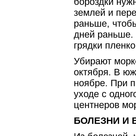
бороздки нужн
землей и пер
раньше, чтоб
дней раньше.
грядки пленко
Убирают морк
октября. В ю
ноябре. При 
уходе с одног
центнеров мо
БОЛЕЗНИ И 