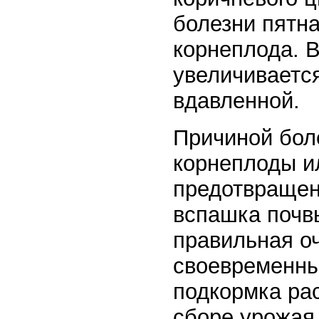
болезни пятн
корнеплода. 
увеличиваетс
вдавленной.
Причиной бол
корнеплоды и
предотвращен
вспашка почв
правильная оч
своевременны
подкормка ра
сборе урожая