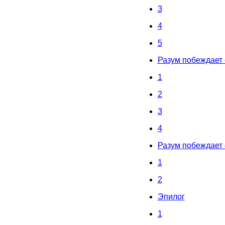
3
4
5
Разум побеждает
1
2
3
4
Разум побеждает 
1
2
Эпилог
1