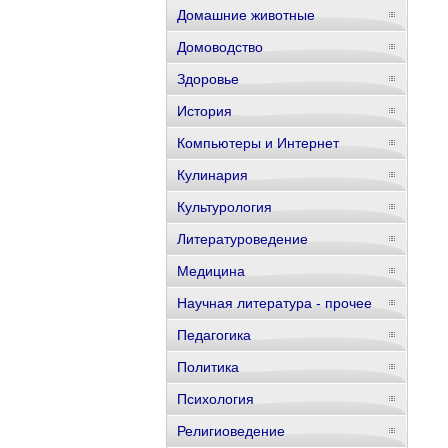
Домашние животные
Домоводство
Здоровье
История
Компьютеры и Интернет
Кулинария
Культурология
Литературоведение
Медицина
Научная литература - прочее
Педагогика
Политика
Психология
Религиоведение