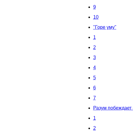
9
10
"Горе уму"
1
2
3
4
5
6
7
Разум побеждает
1
2