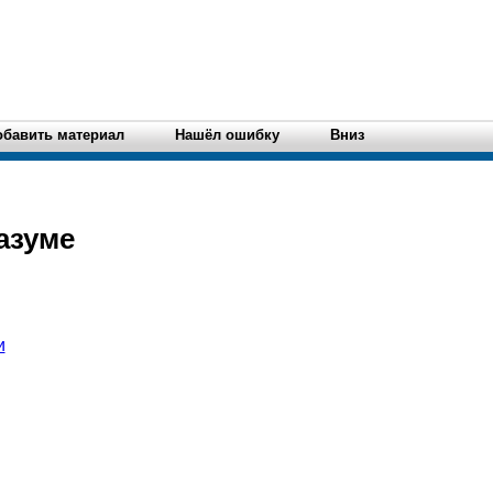
обавить материал
Нашёл ошибку
Вниз
азуме
и