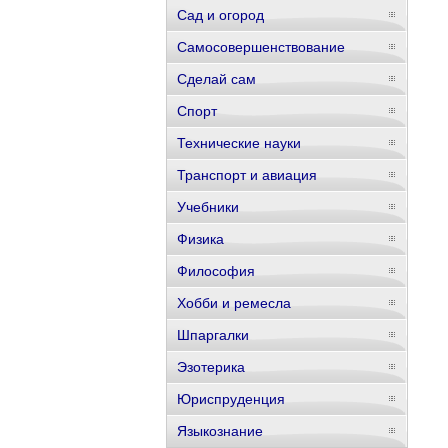
Сад и огород
Самосовершенствование
Сделай сам
Спорт
Технические науки
Транспорт и авиация
Учебники
Физика
Философия
Хобби и ремесла
Шпаргалки
Эзотерика
Юриспруденция
Языкознание