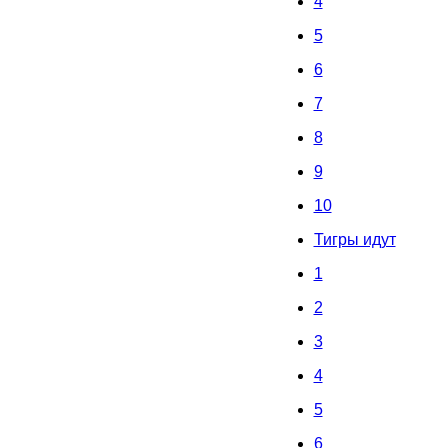
4
5
6
7
8
9
10
Тигры идут
1
2
3
4
5
6