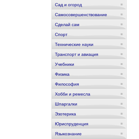
Сад и огород
Самосовершенствование
Сделай сам
Спорт
Технические науки
Транспорт и авиация
Учебники
Физика
Философия
Хобби и ремесла
Шпаргалки
Эзотерика
Юриспруденция
Языкознание