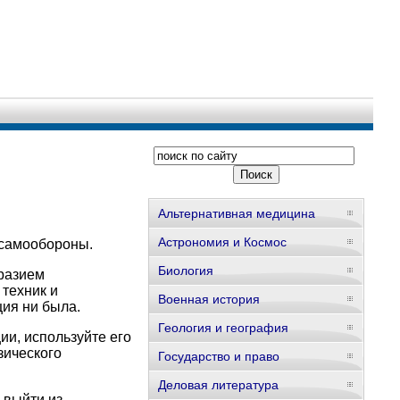
Альтернативная медицина
Астрономия и Космос
 самообороны.
Биология
разием
техник и
Военная история
ция ни была.
Геология и география
ии, используйте его
зического
Государство и право
Деловая литература
 выйти из