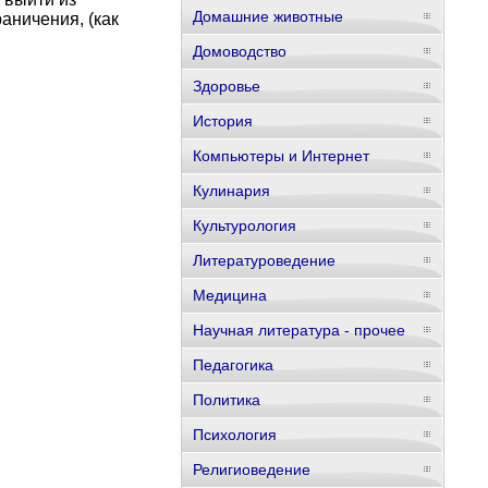
Домашние животные
аничения, (как
Домоводство
Здоровье
История
Компьютеры и Интернет
Кулинария
Культурология
Литературоведение
Медицина
Научная литература - прочее
Педагогика
Политика
Психология
Религиоведение