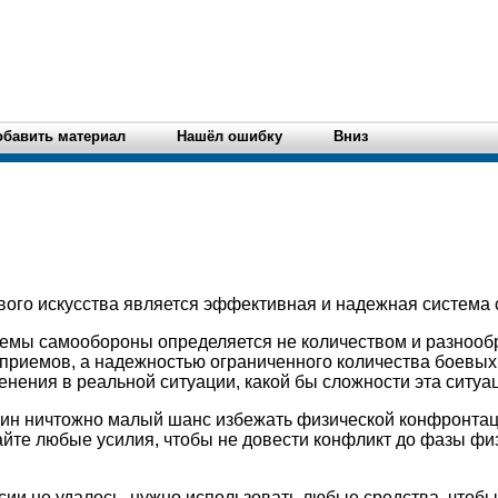
обавить материал
Нашёл ошибку
Вниз
вого искусства является эффективная и надежная система
темы самообороны определяется не количеством и разнооб
приемов, а надежностью ограниченного количества боевых 
нения в реальной ситуации, какой бы сложности эта ситуа
один ничтожно малый шанс избежать физической конфронтац
йте любые усилия, чтобы не довести конфликт до фазы фи
ссии не удалось, нужно использовать любые средства, чтобы