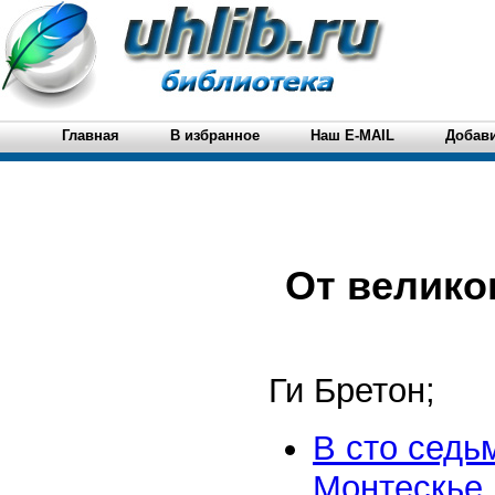
Главная
В избранное
Наш E-MAIL
Добави
От велико
Ги Бретон;
В сто седь
Монтескье 